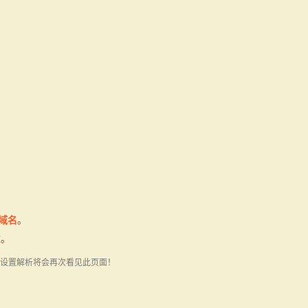
E域名
。
改。
设置解析将会再次看见此页面！